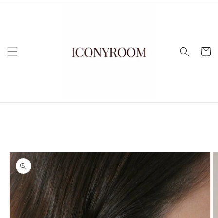
Vai
direttamente
ai contenuti
Carrell
Passa alle
informazioni
sul prodotto