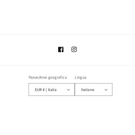
Facebook
Instagram
Paese/Area geografica
Lingua
EUR € | Italia
Italiano
Metodi
di
pagamento
© 2026,
Iconyroom
Powered by Shopify