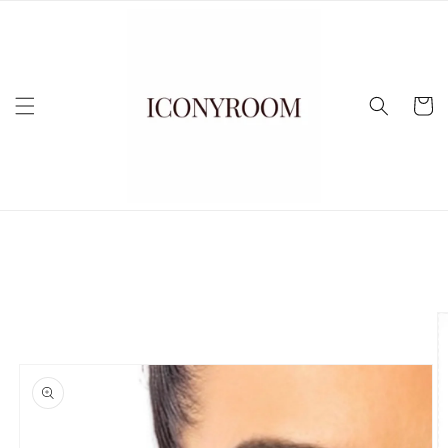
Vai
direttamente
ai contenuti
Carrell
Passa alle
informazioni
sul prodotto